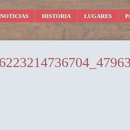
NOTICIAS
HISTORIA
LUGARES
P
6223214736704_4796