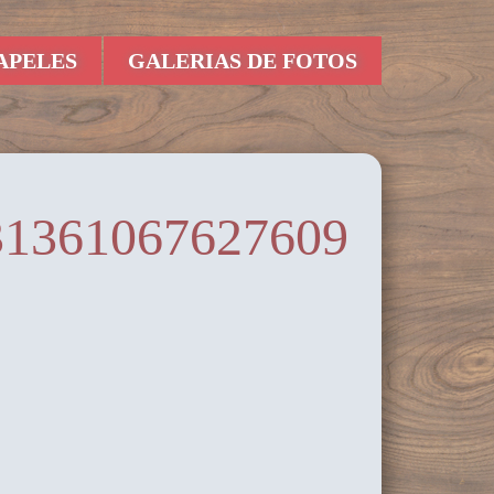
APELES
GALERIAS DE FOTOS
31361067627609