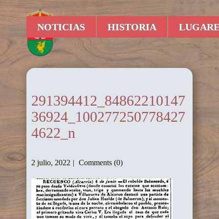
NOTICIAS
HISTORIA
LUGARE
291394412_84862210147
36924_100277250778427
4622_n
2 julio, 2022
Comments (0)