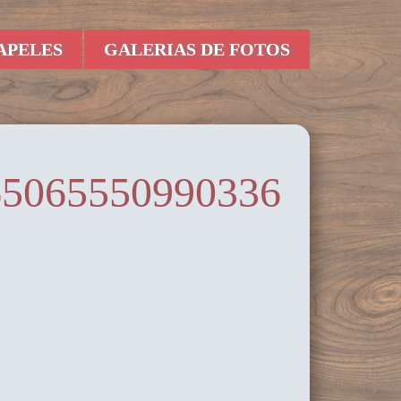
APELES
GALERIAS DE FOTOS
65065550990336