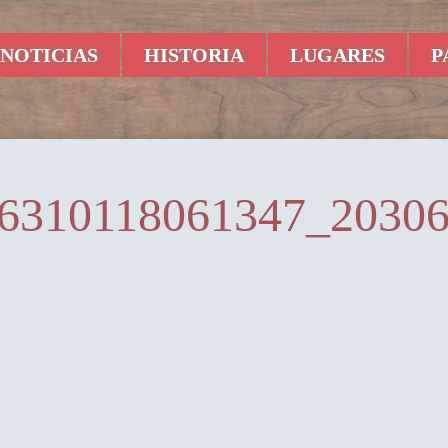
NOTICIAS
HISTORIA
LUGARES
P
6310118061347_2030