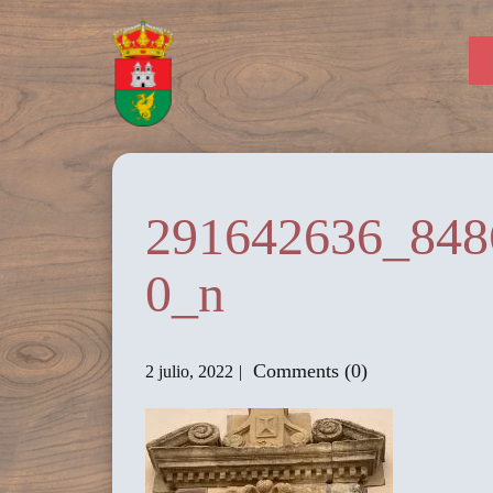
291642636_848
0_n
Comments (0)
2 julio, 2022