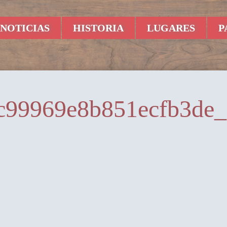
NOTICIAS
HISTORIA
LUGARES
P
c99969e8b851ecfb3de_