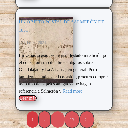
UN OBJETO POSTAL DE SALMERÓN DE
1851
17 febrero, 2024
En varias ocasiones he manifestado mi afición por
el coleccionismo de libros antiguos sobre
Guadalajara y La Alcarria, en general. Pero
también, cuando sale la ocasión, procuro comprar
todo tipo de papeles antiguos que hagan
referencia a Salmerón y
Read more
Leer más​
1
2
…
15
〉