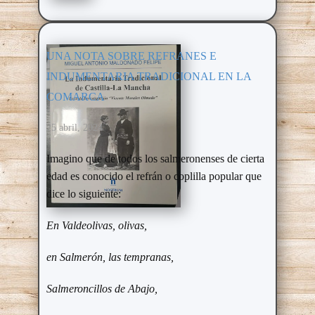
UNA NOTA SOBRE REFRANES E
INDUMENTARIA TRADICIONAL EN LA
COMARCA
25 abril, 2024
Imagino que de todos los salmeronenses de cierta
edad es conocido el refrán o coplilla popular que
dice lo siguiente:
En Valdeolivas, olivas,
en Salmerón, las tempranas,
Salmeroncillos de Abajo,