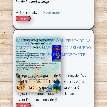
las de la camisa larga.
Así se contaba en
Read more
Leer más​
SALMERÓN RECUPERÓ SU FIESTA DE LA
CRUZ EL 1 DE MAYO DE 2022. ASÍ QUEDÓ
LA CRÓNICA DE UN DÍA IMPORTANTE
21 abril, 2024
La segunda fiesta grande de Salmerón, detrás de
la del Santo Cristo de la Buena Muerte, era la
fiesta de la Cruz, que se celebraba el día 3 de
mayo, como conmemoración de la llamada
invención o encuentro de
Read more
Leer más​