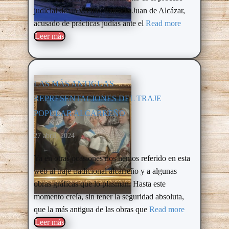
judicial de un vecino, llamado Juan de Alcázar,
acusado de prácticas judías ante el
Read more
Leer más​
LAS MÁS ANTIGUAS
REPRESENTACIONES DEL TRAJE
POPULAR ALCARREÑO
27 abril, 2024
Ya en otras ocasiones nos hemos referido en esta
web al traje tradicional alcarreño y a algunas
obras gráficas que lo plasman. Hasta este
momento creía, sin tener la seguridad absoluta,
que la más antigua de las obras que
Read more
Leer más​