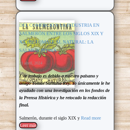
DEL COMERCIO Y LA INDUSTRIA EN
SALMERÓN ENTRE LOS SIGLOS XIX Y
XX (II): TOMATE AL NATURAL: LA
SALMERONTINA
21 abril, 2024
Este trabajo es debido a nuestro paisano y
amigo Tomás Santana Rey. Yo únicamente le he
ayudado con una investigación en los fondos de
la Prensa Histórica y he retocado la redacción
final.
Salmerón, durante el siglo XIX y
Read more
Leer más​