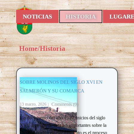
NOTICIAS
HISTORIA
LUGARE
Home
/
Historia
SOBRE MOLINOS DEL SIGLO XVI EN
SALMERÓN Y SU COMARCA
Comments (0)
13 marzo, 2026
Un documento del año 1519, inicios del siglo
XVI, que nos da detalles importantes sobre la
vida del pueblo en este momento es el proceso