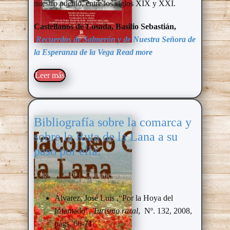
nuestro pueblo, entre los siglos XIX y XXI.
Castellanos de Losada, Basilio Sebastián,
Recuerdos de Salmerón y de Nuestra Señora de
la Esperanza de la Vega
Read more
Leer más​
Bibliografía sobre la comarca y
sobre la Ruta de la Lana a su
paso por ella.
Comments (0)
2 agosto, 2020
Álvarez, José Luis ,“Por la Hoya del
Infantado”,
Turismo rural
, Nº. 132, 2008,
págs. 66-71.