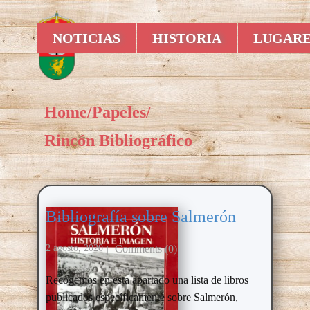
NOTICIAS
HISTORIA
LUGARE
Home
/
Papeles
/
Rincón Bibliográfico
Bibliografía sobre Salmerón
Comments (0)
2 agosto, 2020
Recogemos en esta apartado una lista de libros
publicados específicamente sobre Salmerón,