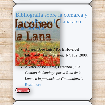
Bibliografía sobre la comarca y
sobre la Ruta de la Lana a su
paso por ella.
Comments (0)
2 agosto, 2020
Álvarez, José Luis ,“Por la Hoya del
Infantado”,
Turismo rural
, Nº. 132, 2008,
págs. 66-71.
Álvarez de los Heros, Fernando
, “
El
Camino de Santiago por la Ruta de la
Lana en la provincia de Guadalajara”.
Read more
Leer más​