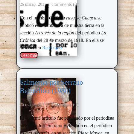
Comments (0)
26 marzo, 2017
Con el nombre de
En la raya de Cuenca
se
publicó esta semblanza de nuestra tierra en la
sección
A través de la región
del períodico
La
Crónica
del 28 de marzo de 1918. En ella se
describe en
Read more
Leer más​
Salmerón por Serrano
Belinchón (1980)
Comments (0)
26 marzo, 2017
El presente artículo fue publicado por el periodista
alcarreño José Serrano Belinchón en el periódico
Nueva Alcarria
, en su sección
Plaza Mayor
, en