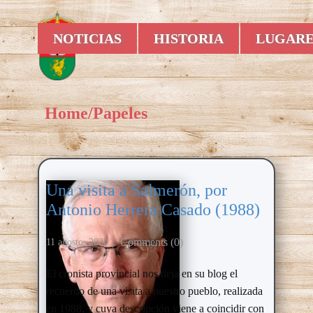
NOTICIAS
HISTORIA
LUGARE
Home
/
Papeles
Una visita a Salmerón, por
Antonio Herrera Casado (1988)
Comments (0)
11 agosto, 2020
El cronista provincial nos deja en su blog el
recuerdo de una visita a nuestro pueblo, realizada
en 1988, y cuya descripción viene a coincidir con