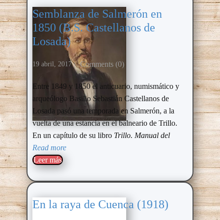
Semblanza de Salmerón en
1850 (B.S. Castellanos de
Losada)
Comments (0)
19 abril, 2017
Entre 1849 y 1850 el anticuario, numismático y
arqueólogo Basilio Sebastián Castellanos de
Losada pasó una temporada en Salmerón, a la
vuelta de una estancia en el balneario de Trillo.
En un capítulo de su libro
Trillo. Manual del
Read more
Leer más​
En la raya de Cuenca (1918)