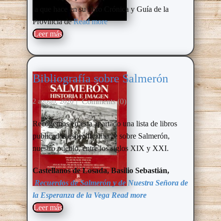
la que hace en su libro Crónica y Guía de la
Provincia de
Read more
Leer más​
Bibliografía sobre Salmerón
Comments (0)
2 agosto, 2020
Recogemos en esta apartado una lista de libros
publicados específicamente sobre Salmerón,
nuestro pueblo, entre los siglos XIX y XXI.
Castellanos de Losada, Basilio Sebastián,
Recuerdos de Salmerón y de Nuestra Señora de
la Esperanza de la Vega
Read more
Leer más​