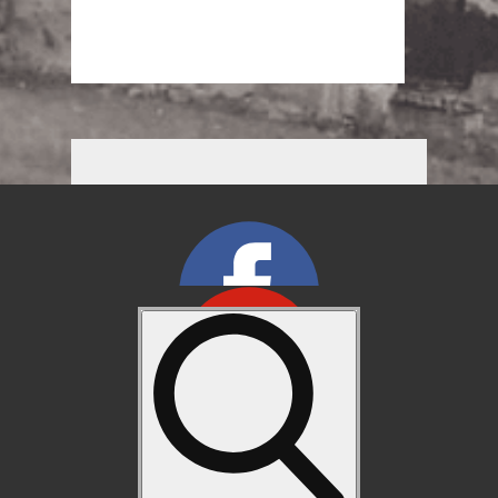
Detailed weather
Weather from OpenWeatherMap