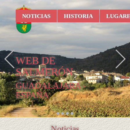
NOTICIAS
HISTORIA
LUGARE
Previous
WEB DE
SALMERÓN
GUADALAJARA -
ESPAÑA
Noticias