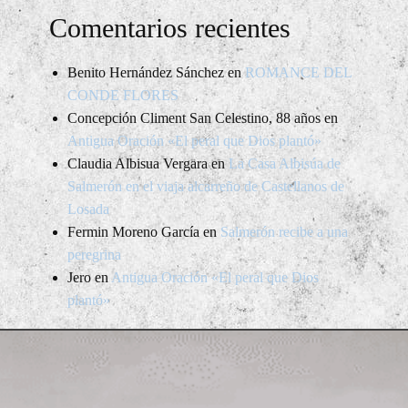
Comentarios recientes
Benito Hernández Sánchez
en
ROMANCE DEL
CONDE FLORES
Concepción Climent San Celestino, 88 años
en
Antigua Oración «El peral que Dios plantó»
Claudia Albisua Vergara
en
La Casa Albisúa de
Salmerón en el viaja alcarreño de Castellanos de
Losada
Fermin Moreno García
en
Salmerón recibe a una
peregrina
Jero
en
Antigua Oración «El peral que Dios
plantó»