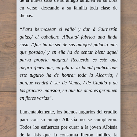
de la nueva casa de su amigo también en su obra
en verso, deseando a su familia toda clase de
dichas:
“Para hermosear el valle/ y dar á Salrnerón
galas,/ el caballero Albisua/ fabrica una linda
casa, /Que ha de ser de sus amigos/ palacio mas
que posada,/ y en ella ha de sentar bien/ aquel
parva propria magna./ Recuerdo es este que
alegra /pues que, en futuro, la fama/ publica que
este tugurio ha de honrar toda la Alcarria; /
porque vendrá á ser de Venus, / de Cupido y de
las gracias/ mansion, en que los amores germinen
en flores varias”.
Lamentablemente, los buenos augurios del erudito
para con su amigo Albisúa no se cumplieron:
Todos los esfuerzos por curar a la joven Albisúa
de la tisis que la consumía fueron inútiles, la