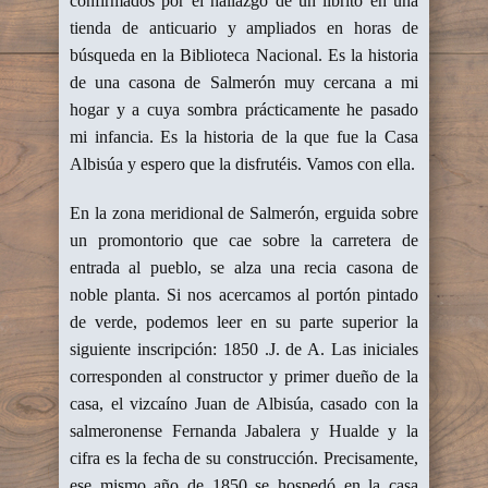
confirmados por el hallazgo de un librito en una
tienda de anticuario y ampliados en horas de
búsqueda en la Biblioteca Nacional. Es la historia
de una casona de Salmerón muy cercana a mi
hogar y a cuya sombra prácticamente he pasado
mi infancia. Es la historia de la que fue la Casa
Albisúa y espero que la disfrutéis. Vamos con ella.
En la zona meridional de Salmerón, erguida sobre
un promontorio que cae sobre la carretera de
entrada al pueblo, se alza una recia casona de
noble planta. Si nos acercamos al portón pintado
de verde, podemos leer en su parte superior la
siguiente inscripción: 1850 .J. de A. Las iniciales
corresponden al constructor y primer dueño de la
casa, el vizcaíno Juan de Albisúa, casado con la
salmeronense Fernanda Jabalera y Hualde y la
cifra es la fecha de su construcción. Precisamente,
ese mismo año de 1850 se hospedó en la casa