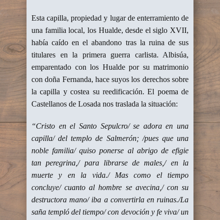
Esta capilla, propiedad y lugar de enterramiento de
una familia local, los Hualde, desde el siglo XVII,
había caído en el abandono tras la ruina de sus
titulares en la primera guerra carlista. Albisúa,
emparentado con los Hualde por su matrimonio
con doña Fernanda, hace suyos los derechos sobre
la capilla y costea su reedificación. El poema de
Castellanos de Losada nos traslada la situación:
“Cristo en el Santo Sepulcro/ se adora en una
capilla/ del templo de Salmerón; /pues que una
noble familia/ quiso ponerse al abrigo de efigie
tan peregrina,/ para librarse de males,/ en la
muerte y en la vida./ Mas como el tiempo
concluye/ cuanto al hombre se avecina,/ con su
destructora mano/ iba a convertirla en ruinas./La
saña templó del tiempo/ con devoción y fe viva/ un