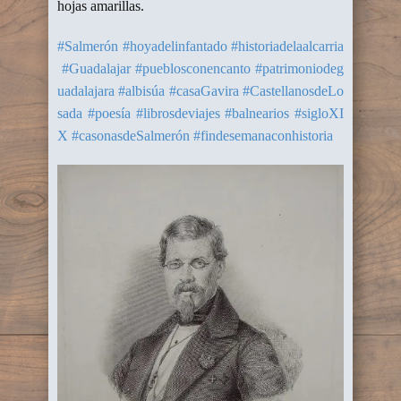
hojas amarillas.
#Salmerón
#hoyadelinfantado
#historiadelaalcarria
#Guadalajar
#pueblosconencanto
#patrimoniodeg
uadalajara
#albisúa
#casaGavira
#CastellanosdeLo
sada
#poesía
#librosdeviajes
#balnearios
#sigloXI
X
#casonasdeSalmerón
#findesemanaconhistoria