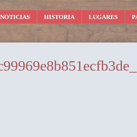
NOTICIAS
HISTORIA
LUGARES
P
c99969e8b851ecfb3de_