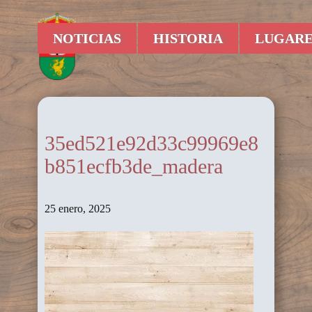
NOTICIAS
HISTORIA
LUGARE
35ed521e92d33c99969e8
b851ecfb3de_madera
25 enero, 2025