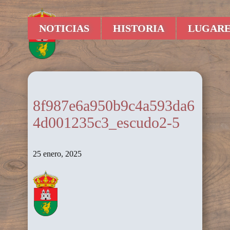
NOTICIAS
HISTORIA
LUGARE
8f987e6a950b9c4a593da6
4d001235c3_escudo2-5
25 enero, 2025