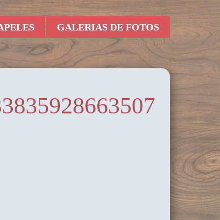
APELES
GALERIAS DE FOTOS
33835928663507