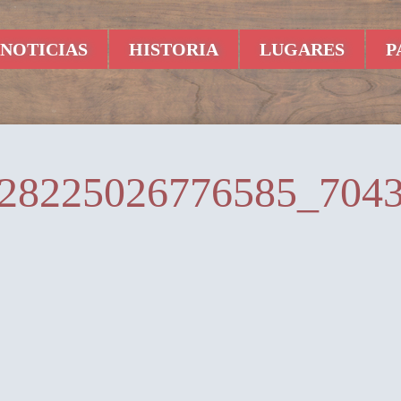
NOTICIAS
HISTORIA
LUGARES
P
28225026776585_704