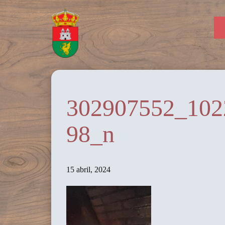
302907552_102
98_n
15 abril, 2024