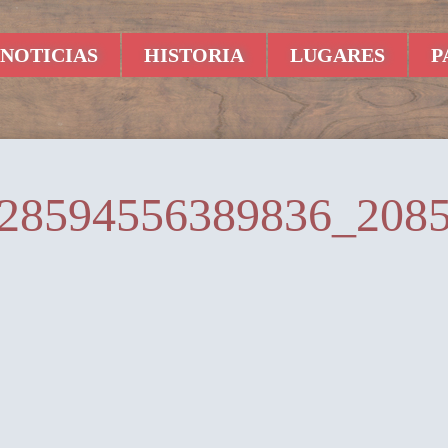
NOTICIAS
HISTORIA
LUGARES
P
28594556389836_208