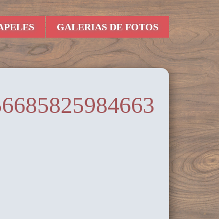
APELES
GALERIAS DE FOTOS
56685825984663