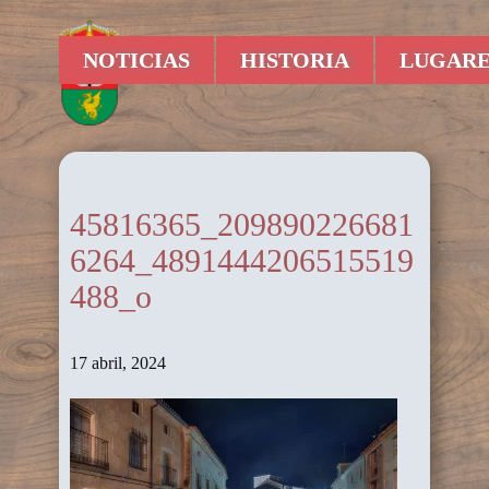
NOTICIAS
HISTORIA
LUGARE
45816365_209890226681
6264_4891444206515519
488_o
17 abril, 2024