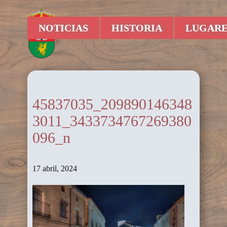
NOTICIAS
HISTORIA
LUGARE
45837035_209890146348
3011_3433734767269380
096_n
17 abril, 2024