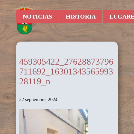
NOTICIAS
HISTORIA
LUGARE
459305422_27628873796
711692_16301343565993
28119_n
22 septiembre, 2024