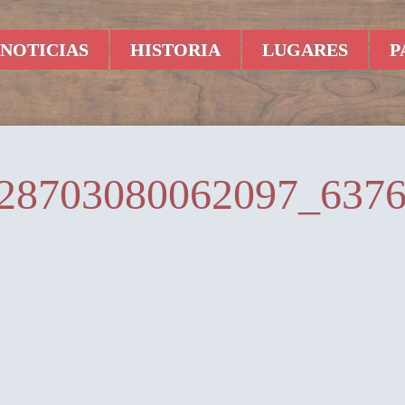
NOTICIAS
HISTORIA
LUGARES
P
28703080062097_637