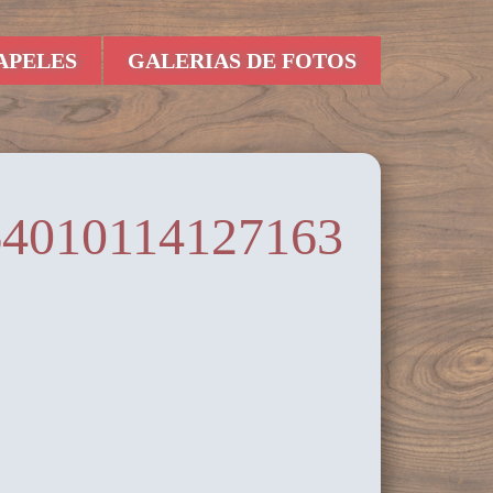
APELES
GALERIAS DE FOTOS
64010114127163