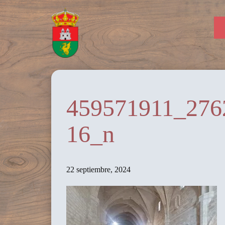
459571911_276
16_n
22 septiembre, 2024