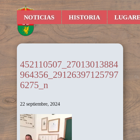
NOTICIAS
HISTORIA
LUGARE
452110507_27013013884
964356_29126397125797
6275_n
22 septiembre, 2024