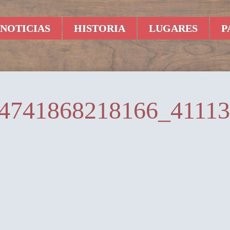
NOTICIAS
HISTORIA
LUGARES
P
4741868218166_4111