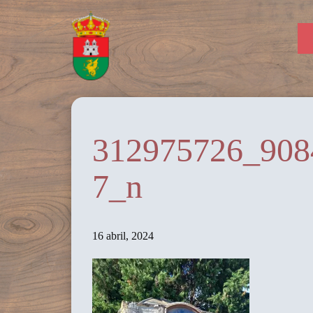
312975726_908
7_n
16 abril, 2024