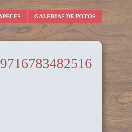
APELES
GALERIAS DE FOTOS
39716783482516