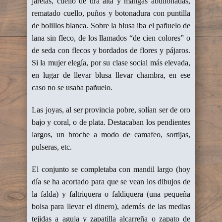
jaretas, cuello de tira alta y mangas abullonadas,
rematado cuello, puños y botonadura con puntilla
de bolillos blanca. Sobre la blusa iba el pañuelo de
lana sin fleco, de los llamados “de cien colores” o
de seda con flecos y bordados de flores y pájaros.
Si la mujer elegía, por su clase social más elevada,
en lugar de llevar blusa llevar chambra, en ese
caso no se usaba pañuelo.
Las joyas, al ser provincia pobre, solían ser de oro
bajo y coral, o de plata. Destacaban los pendientes
largos, un broche a modo de camafeo, sortijas,
pulseras, etc.
El conjunto se completaba con mandil largo (hoy
día se ha acortado para que se vean los dibujos de
la falda) y faltriquera o faldiquera (una pequeña
bolsa para llevar el dinero), además de las medias
tejidas a aguja y zapatilla alcarreña o zapato de