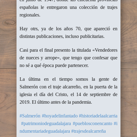
españolas le entregaron una colección de trajes
regionales.
Hay otrs, ya de los años 70, que apareció en
distintas publicaciones, incluso publicitarias.
Casi para el final presento la titulada «Vendedores
de nueces y arrope», que tengo que confesar que
no sé a qué época puede partenecer.
La última en el tiempo somos la gente de
Salmerón con el traje alcarreño, en la puerta de la
iglesia el día del Cristo, el 14 de septiembre de
2019. El último antes de la pandemia.
#Salmerón
#hoyadelinfantado
#historiadelaalcarria
#patrimoniodeguadalajara
#pueblosconencanto
#i
ndumentariadeguadalajara
#trajesdealcarreña