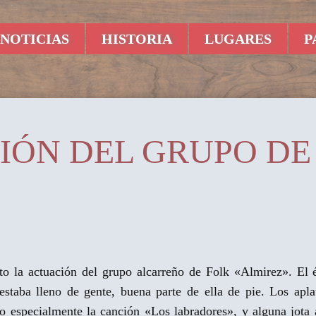
NOTICIAS
HISTORIA
LUGARES
P
CIÓN DEL GRUPO DE
sto la actuación del grupo alcarreño de Folk «Almirez». El é
 estaba lleno de gente, buena parte de ella de pie. Los apl
do especialmente la canción «Los labradores», y alguna jota 