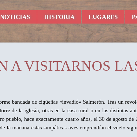
NOTICIAS
HISTORIA
LUGARES
P
EN A VISITARNOS L
enorme bandada de cigüeñas «invadió» Salmerón. Tras un revo
torre de la iglesia, otras en la casa rural o en las distintas a
tro pueblo, hace exactamente cuatro años, el 30 de agosto d
e la mañana estas simpáticas aves emprendían el vuelo sigui