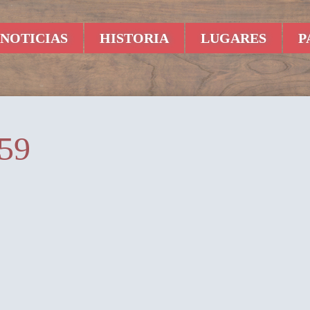
NOTICIAS
HISTORIA
LUGARES
P
59