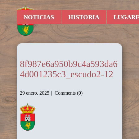
NOTICIAS
HISTORIA
LUGARE
8f987e6a950b9c4a593da6
4d001235c3_escudo2-12
29 enero, 2025
Comments (0)