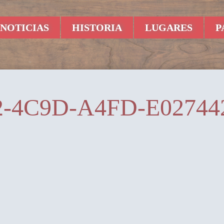
NOTICIAS
HISTORIA
LUGARES
P
2-4C9D-A4FD-E02744