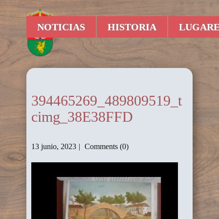
NOTICIAS
HISTORIA
LUGARE
394465269_489809519_t
cimg_38E38FFD
13 junio, 2023
Comments (0)