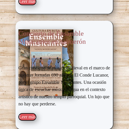
Leer más​
Concierto de Ensamble
Musicantes en salmerón
Comments (0)
5 agosto, 2025
Gran concierto de música medieval en el marco de
nuestras Jornadas 690 años de El Conde Lucanor,
por el grupo Ensamble Musicantes. Una ocasión
única de escuchar música antigua en el contexto
artístico de nuestro templo parroquial. Un lujo que
no hay que perderse.
Leer más​