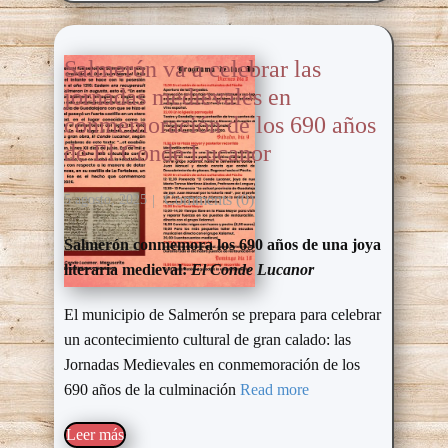
Salmerón va a celebrar las
jornadas medievales en
conmemoración de los 690 años
de El Conde Lucanor
Comments (0)
5 agosto, 2025
Salmerón conmemora los 690 años de una joya
literaria medieval:
El Conde Lucanor
El municipio de Salmerón se prepara para celebrar
un acontecimiento cultural de gran calado: las
Jornadas Medievales en conmemoración de los
690 años de la culminación
Read more
Leer más​