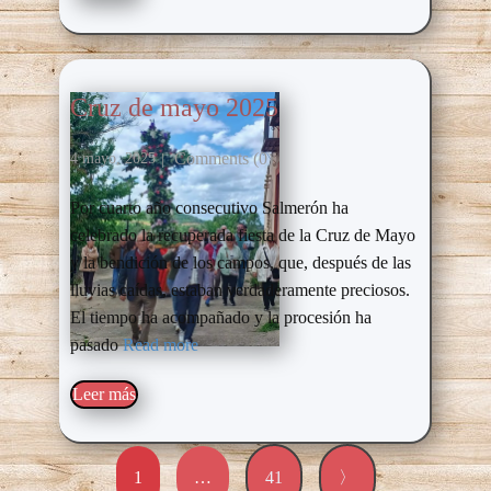
Cruz de mayo 2025
Comments (0)
4 mayo, 2025
Por cuarto año consecutivo Salmerón ha
celebrado la recuperada fiesta de la Cruz de Mayo
y la bendición de los campos, que, después de las
lluvias caídas, estaban verdaderamente preciosos.
El tiempo ha acompañado y la procesión ha
pasado
Read more
Leer más​
1
…
41
〉