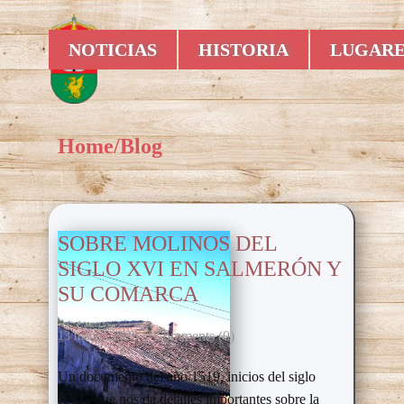
Blog
NOTICIAS
HISTORIA
LUGARE
Home
/
Blog
SOBRE MOLINOS DEL
SIGLO XVI EN SALMERÓN Y
SU COMARCA
Comments (0)
13 marzo, 2026
Un documento del año 1519, inicios del siglo
XVI, que nos da detalles importantes sobre la