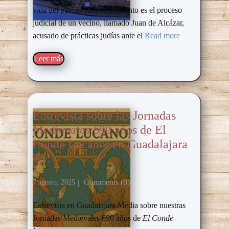
vida del pueblo en este momento es el proceso
judicial de un vecino, llamado Juan de Alcázar,
acusado de prácticas judías ante el
Read more
Leer más​
Entrevista sobre las Jornadas
Medievales 690 años de El
Conde Lucanor en Guadalajara
TV.
Comments (0)
7 agosto, 2025
Entrevista en Guadalajara Media sobre nuestras
Jornadas Medievales 690 años de
El Conde