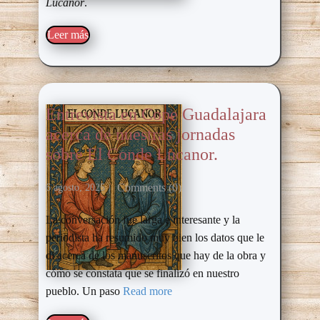
Lucanor
.
Leer más​
Entrevista en Cope Guadalajara
acerca de nuestras jornadas
sobre El Conde Lucanor.
Comments (0)
6 agosto, 2025
La conversación fue larga e interesante y la
periodista ha resumido muy bien los datos que le
di acerca de los manuscritos que hay de la obra y
cómo se constata que se finalizó en nuestro
pueblo. Un paso
Read more