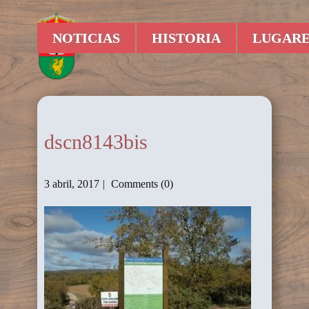
NOTICIAS
HISTORIA
LUGARE
dscn8143bis
3 abril, 2017
Comments (0)