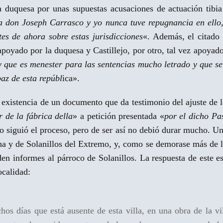
la duquesa por unas supuestas acusaciones de actuación tibia
a don Joseph Carrasco y yo nunca tuve repugnancia en ello,
es de ahora sobre estas jurisdicciones
«. Además, el citado 
poyado por la duquesa y Castillejo, por otro, tal vez apoyado
 que es menester para las sentencias mucho letrado y que s
az de esta repúbl
ica».
existencia de un documento que da testimonio del ajuste de lo
 de la fábrica della
» a petición presentada «
por el dicho Pa
 siguió el proceso, pero de ser así no debió durar mucho. Un
ha y de Solanillos del Extremo, y, como se demorase más de lo
n informes al párroco de Solanillos. La respuesta de este es
ocalidad:
hos días que está ausente de esta villa, en una obra de la v