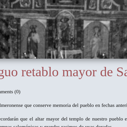
tiguo retablo mayor de 
ents (0)
meronense que conserve memoria del pueblo en fechas anteri
ecordarán que el altar mayor del templo de nuestro pueblo 
olumnas salomónicas y grandes racimos de uvas doradas.