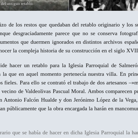
s del antiguo retablo
izo de los restos que quedaban del retablo originario y los 
unque desgraciadamente parece que no se conserva fotograf
documentos que duermen ignorados en distintos archivos espa
nocer la compleja historia de su construcción en el siglo XVII
de hacer un retablo para la Iglesia Parroquial de Salmeró
 la que en aquel momento pertenecía nuestra villa. En princ
los fieles. Para ello se contrató el trabajo de dos artesanos –
 el vecino de Valdeolivas Pascual Moral. Ambos comparecen p
Juan Antonio Falcón Hualde y don Jerónimo López de la Vega, 
aran públicamente que la obra encargada la harán en mancomu
grario que se había de hacer en dicha Iglesia Parroquial la 