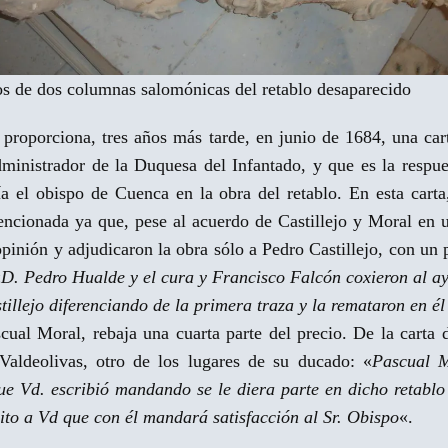
os de dos columnas salomónicas del retablo desaparecido
a proporciona, tres años más tarde, en junio de 1684, una c
dministrador de la Duquesa del Infantado, y que es la respu
ía el obispo de Cuenca en la obra del retablo. En esta cart
encionada ya que, pese al acuerdo de Castillejo y Moral en 
opinión y adjudicaron la obra sólo a Pedro Castillejo, con u
«
D. Pedro Hualde y el cura y Francisco Falcón coxieron al a
llejo diferenciando de la primera traza y la remataron en él 
scual Moral, rebaja una cuarta parte del precio. De la carta
 Valdeolivas, otro de los lugares de su ducado: «
Pascual M
ue Vd. escribió mandando se le diera parte en dicho retabl
mito a Vd que con él mandará satisfacción al Sr. Obispo
«.