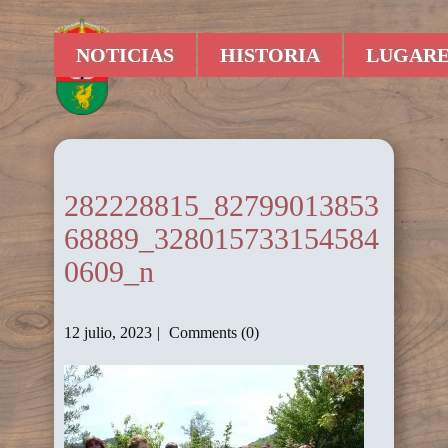
NOTICIAS
HISTORIA
LUGARE
282228815_82799013853
68889_328015733154584
0609_n
12 julio, 2023
Comments (0)