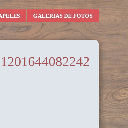
APELES
GALERIAS DE FOTOS
31201644082242