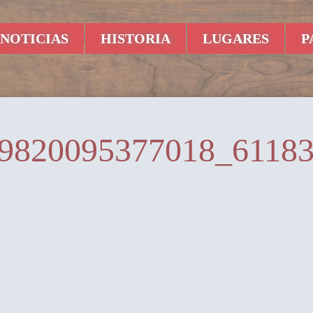
NOTICIAS
HISTORIA
LUGARES
P
9820095377018_6118