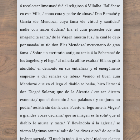
á recolectar limosnas/ fué el religioso á Villalba. Hallábase
en esta Villa, / como cura y padre de almas / Don Bernabé y
García /de Mendoza, cuya fama /de virtud y santidad/
nadie con razon dudara./ Era el cura poseedor /de una
imagencita santa,/ de la Virgen nuestra luz,/ la cual le dejó
por manda/ su tío don Blas Mendoza/ mercenario de gran
fama ./ Sobre un escritorio antiguo/ tenia á la Soberana/ de
los ángeles, y el lego/ al mirarla allí se exalta./ Ella es gritó
aturdido/ el demonio en sus entrañas,/ y el energúmeno
empieza/ a dar señales de rabia./ Viendo el buen cura
Mendoza/ que en el lego el diablo se baila/, hizo llamar á
don Diego/ Solazar, que de la Alcarria / era tan diestro
exorcista,/ que el demonio á sus palabras / y conjuros no
podía / resistir sin dar la cara. Puesto el lego ante la Virgen/
á grandes voces declama/ que su imágen es la sola/ que al
diablo le asusta y mata./ Y llevándola á la iglesia,/ se
vieron lágrimas santas/ salir de los divos ojos// de aquella
imágen sagrada. El pueblo todo, á su vista/ piadoso clamor