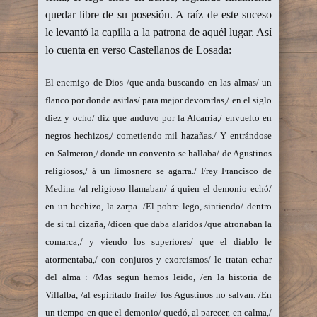
quedar libre de su posesión. A raíz de este suceso
le levantó la capilla a la patrona de aquél lugar. Así
lo cuenta en verso Castellanos de Losada:
El enemigo de Dios /que anda buscando en las almas/ un
flanco por donde asirlas/ para mejor devorarlas,/ en el siglo
diez y ocho/ diz que anduvo por la Alcarria,/ envuelto en
negros hechizos,/ cometiendo mil hazañas./ Y entrándose
en Salmeron,/ donde un convento se hallaba/ de Agustinos
religiosos,/ á un limosnero se agarra./ Frey Francisco de
Medina /al religioso llamaban/ á quien el demonio echó/
en un hechizo, la zarpa. /El pobre lego, sintiendo/ dentro
de si tal cizaña, /dicen que daba alaridos /que atronaban la
comarca;/ y viendo los superiores/ que el diablo le
atormentaba,/ con conjuros y exorcismos/ le tratan echar
del alma : /Mas segun hemos leido, /en la historia de
Villalba, /al espiritado fraile/ los Agustinos no salvan. /En
un tiempo en que el demonio/ quedó, al parecer, en calma,/