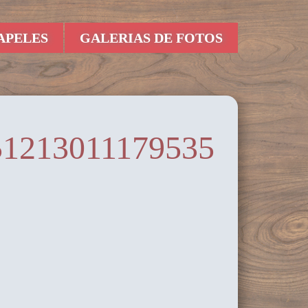
APELES
GALERIAS DE FOTOS
51213011179535