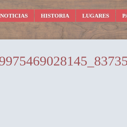
NOTICIAS
HISTORIA
LUGARES
P
9975469028145_8373