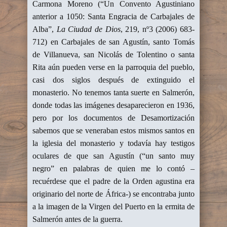
Carmona Moreno (“Un Convento Agustiniano
anterior a 1050: Santa Engracia de Carbajales de
Alba”,
La Ciudad de Dios
, 219, nº3 (2006) 683-
712) en Carbajales de san Agustín, santo Tomás
de Villanueva, san Nicolás de Tolentino o santa
Rita aún pueden verse en la parroquia del pueblo,
casi dos siglos después de extinguido el
monasterio. No tenemos tanta suerte en Salmerón,
donde todas las imágenes desaparecieron en 1936,
pero por los documentos de Desamortización
sabemos que se veneraban estos mismos santos en
la iglesia del monasterio y todavía hay testigos
oculares de que san Agustín (“un santo muy
negro” en palabras de quien me lo contó –
recuérdese que el padre de la Orden agustina era
originario del norte de África-) se encontraba junto
a la imagen de la Virgen del Puerto en la ermita de
Salmerón antes de la guerra.