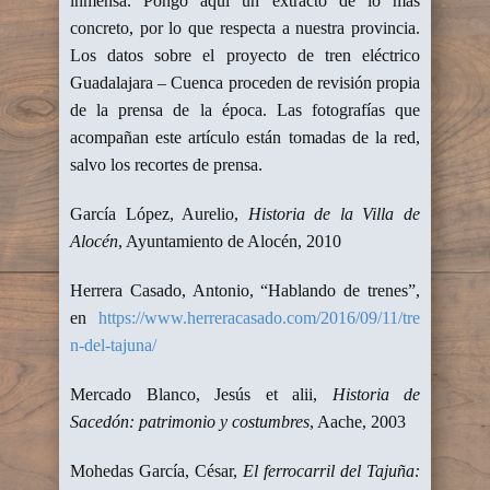
inmensa. Pongo aquí un extracto de lo más
concreto, por lo que respecta a nuestra provincia.
Los datos sobre el proyecto de tren eléctrico
Guadalajara – Cuenca proceden de revisión propia
de la prensa de la época. Las fotografías que
acompañan este artículo están tomadas de la red,
salvo los recortes de prensa.
García López, Aurelio,
Historia de la Villa de
Alocén
, Ayuntamiento de Alocén, 2010
Herrera Casado, Antonio, “Hablando de trenes”,
en
https://www.herreracasado.com/2016/09/11/tre
n-del-tajuna/
Mercado Blanco, Jesús et alii,
Historia de
Sacedón: patrimonio y costumbres
, Aache, 2003
Mohedas García, César,
El ferrocarril del Tajuña: