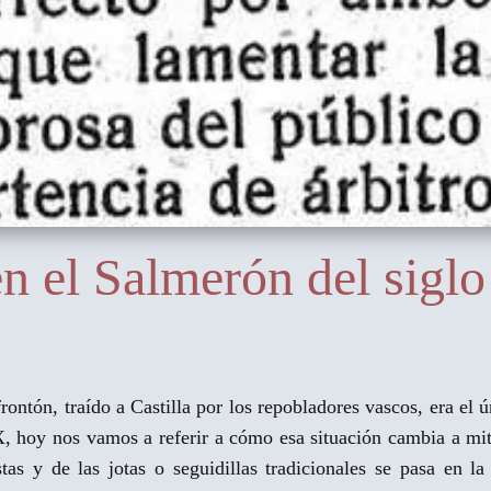
n el Salmerón del siglo
ontón, traído a Castilla por los repobladores vascos, era el
X, hoy nos vamos a referir a cómo esa situación cambia a mit
stas y de las jotas o seguidillas tradicionales se pasa en l