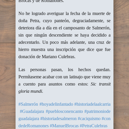
Brocas y de Romanones.
No he logrado averiguar la fecha de la muerte de
doña Petra, cuyo panteón, degraciadamente, se
deteriora día a día en el camposanto de Salmerón,
sin que ningún descendiente se haya decidido a
adecentarlo. Un poco más adelante, una cruz de
hierro muestra una inscripción que dice que fue
donación de Mariano Culebras.
Las personas pasan, los hechos quedan.
Permítaseme acabar con un latinajo que viene muy
a cuento para asuntos como estos:
Sic transit
gloria mundi.
#Salmerón
#hoyadelinfantado
#historiadelaalcarria
#Guadalajara
#pueblosconencanto
#patrimoniode
guadalajara
#historiadesalmeron
#caciquismo
#con
dedeRomanones
#ManuelBrocas
#PetraCulebras