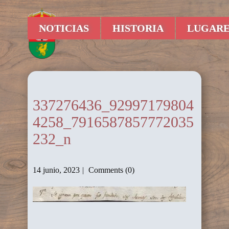
NOTICIAS
HISTORIA
LUGARE
337276436_92997179804
4258_7916587857772035
232_n
14 junio, 2023
Comments (0)