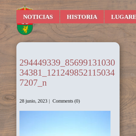
NOTICIAS
HISTORIA
LUGARE
294449339_85699131030
34381_121249852115034
7207_n
28 junio, 2023
Comments (0)