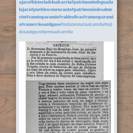
ajara
#historiadelaalcarria
#patrimoniodeguada
lajara
#pueblosconencanto
#patrimoniodesalme
rón
#ramónparamio
#valdeolivas
#ramonparami
o
#comerciosantiguos
#indumentariaalcarreña
#teji
dosantiguos
#prensaalcarreña