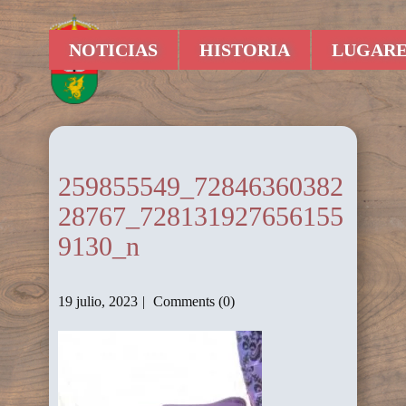
NOTICIAS
HISTORIA
LUGARE
259855549_72846360382
28767_728131927656155
9130_n
19 julio, 2023
Comments (0)