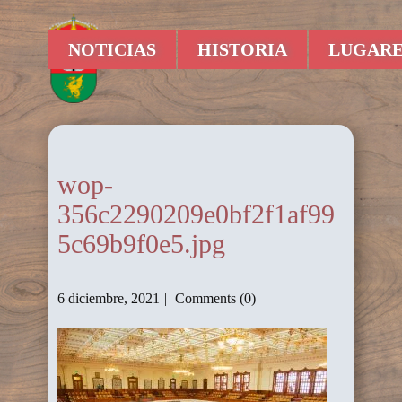
NOTICIAS
HISTORIA
LUGARE
wop-
356c2290209e0bf2f1af99
5c69b9f0e5.jpg
6 diciembre, 2021
Comments (0)